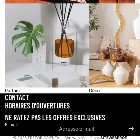
Parfum
Déco
Parfum
Déco
CONTACT
Politique de confidentialité
HORAIRES D'OUVERTURES
Politique de remboursement
Conditions d’utilisation
NE RATEZ PAS LES OFFRES EXCLUSIVES
Coordonnées
E-mail
Mentions légales
© 2026
TREZOR ORIENTAL
. Site web réalisé par
SITEWEBPROF