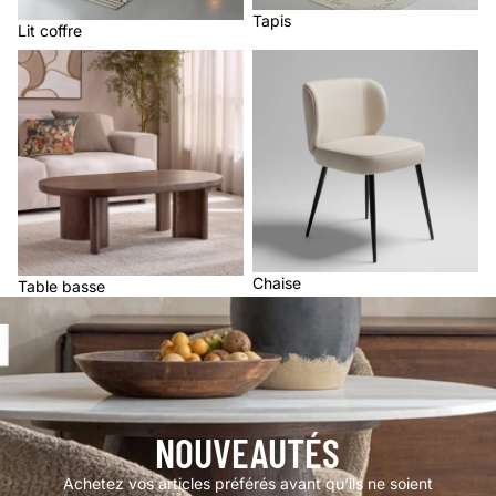
Tapis
Lit coffre
Table basse
Chaise
Chaise
Table basse
NOUVEAUTÉS
Achetez vos articles préférés avant qu’ils ne soient